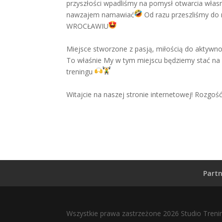
przyszłości wpadliśmy na pomysł otwarcia włas
nawzajem namawiać
Od razu przeszliśmy do r
WROCŁAWIU
Miejsce stworzone z pasją, miłością do aktywn
To właśnie My w tym miejscu będziemy stać na 
treningu
Witajcie na naszej stronie internetowej! Rozgoś
Part
Wszystkie prawa zastrzeżone 2026 Studio Tren