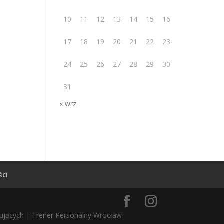
10
11
12
13
14
15
16
17
18
19
20
21
22
23
24
25
26
27
28
29
30
31
« wrz
ści
ujących | Trener Personalny Wrocław