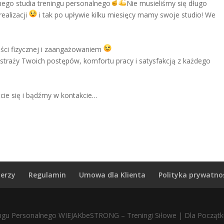
nego studia treningu personalnego
Nie musieliśmy się długo
ealizacji
i tak po upływie kilku miesięcy mamy swoje studio! We
ości fizycznej i zaangażowaniem
straży Twoich postępów, komfortu pracy i satysfakcją z każdego
ćcie się i bądźmy w kontakcie…
nerzy
Regulamin
Umowa dla Klienta
Polityka prywatno
ingu Personalnego WIEJAKbeSTRONG – Treningi Siłowe | Dla Początk