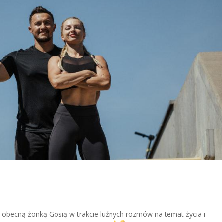
obecną żonką Gosią w trakcie luźnych rozmów na temat życia i