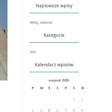
Najnowsze wpisy
Witaj, świecie!
Kategorie
Info
Kalendarz wpisów
sierpień 2026
P
W
Ś
C
P
S
N
1
2
3
4
5
6
7
8
9